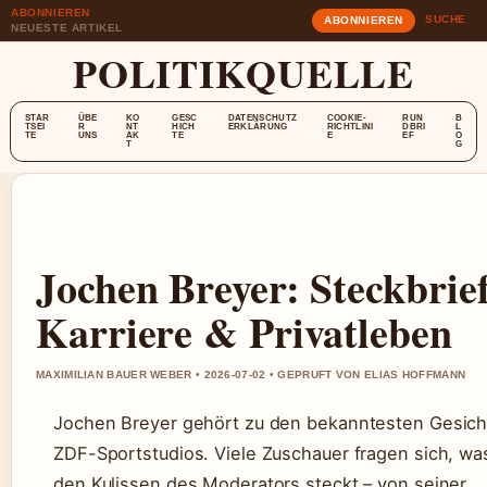
ABONNIEREN
SUCHE
ABONNIEREN
NEUESTE ARTIKEL
POLITIKQUELLE
STAR
ÜBE
KO
GESC
DATENSCHUTZ
COOKIE-
RUN
B
TSEI
R
NT
HICH
ERKLÄRUNG
RICHTLINI
DBRI
L
TE
UNS
AK
TE
E
EF
O
T
G
Jochen Breyer: Steckbrief
Karriere & Privatleben
MAXIMILIAN BAUER WEBER • 2026-07-02 • GEPRUFT VON ELIAS HOFFMANN
Jochen Breyer gehört zu den bekanntesten Gesich
ZDF-Sportstudios. Viele Zuschauer fragen sich, was
den Kulissen des Moderators steckt – von seiner