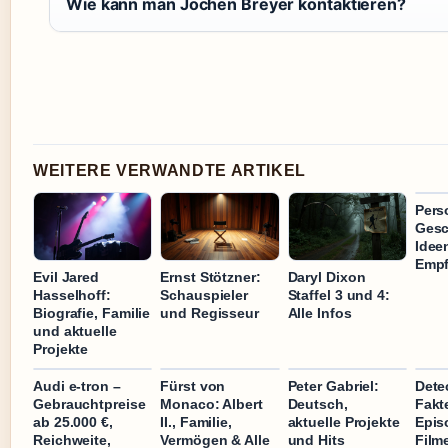
Wie kann man Jochen Breyer kontaktieren?
WEITERE VERWANDTE ARTIKEL
Pers
Gesc
Idee
Empf
Evil Jared
Ernst Stötzner:
Daryl Dixon
Hasselhoff:
Schauspieler
Staffel 3 und 4:
Biografie, Familie
und Regisseur
Alle Infos
und aktuelle
Projekte
Audi e-tron –
Fürst von
Peter Gabriel:
Dete
Gebrauchtpreise
Monaco: Albert
Deutsch,
Fakt
ab 25.000 €,
II., Familie,
aktuelle Projekte
Epis
Reichweite,
Vermögen & Alle
und Hits
Film