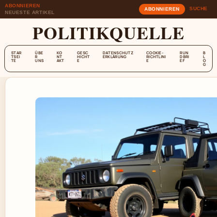
ABONNIEREN
SUCHE
ABONNIEREN
NEUESTE ARTIKEL
POLITIKQUELLE
STAR
ÜBE
KO
GESC
DATENSCHUTZ
COOKIE-
RUN
B
TSEI
R
NT
HICHT
ERKLÄRUNG
RICHTLINI
DBRI
L
TE
UNS
AKT
E
E
EF
O
G