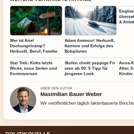
Englis
überset
& Anle
Wer ist Ariel
Adam Ammour: Herkunft,
Dschungelcamp?
Karriere und Erfolge des
Herkunft, Beruf, Familie
Bobpiloten
Star Trek: Kirks letzte
Stufen chnitt peppige Fri
Anna-K
Worte, neue Serien und
uren ab 50: 5 Tipp für
Alter, 
Kontroversen
jüngeren Look
Kinder
UBER DEN AUTOR
Maximilian Bauer Weber
Wir veröffentlichen täglich faktenbasierte Bericht
POLITIKQUELLE