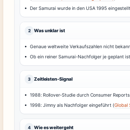
Der Samurai wurde in den USA 1995 eingestellt
Was unklar ist
2
Genaue weltweite Verkaufszahlen nicht bekan
Ob ein reiner Samurai-Nachfolger je geplant is
Zeitleisten-Signal
3
1988: Rollover-Studie durch Consumer Reports
1998: Jimny als Nachfolger eingeführt (
Global 
Wie es weitergeht
4