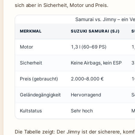
sich aber in Sicherheit, Motor und Preis.
Samurai vs. Jimny – ein Ve
MERKMAL
SUZUKI SAMURAI (SJ)
S
Motor
1,3 l (60–69 PS)
1
Sicherheit
Keine Airbags, kein ESP
3
Preis (gebraucht)
2.000–8.000 €
1
Geländegängigkeit
Hervorragend
S
Kultstatus
Sehr hoch
M
Die Tabelle zeigt: Der Jimny ist der sicherere, kom