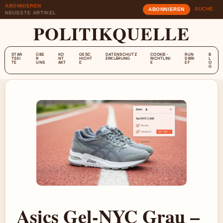
ABONNIEREN
SUCHE
ABONNIEREN
NEUESTE ARTIKEL
POLITIKQUELLE
STAR
ÜBE
KO
GESC
DATENSCHUTZ
COOKIE-
RUN
B
TSEI
R
NT
HICHT
ERKLÄRUNG
RICHTLINI
DBRI
L
TE
UNS
AKT
E
E
EF
O
G
Asics Gel-NYC Grau –