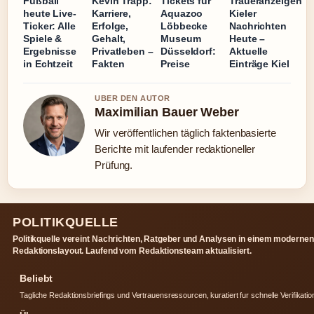
Fußball
Kevin Trapp:
Tickets für
Traueranzeigen
heute Live-
Karriere,
Aquazoo
Kieler
Ticker: Alle
Erfolge,
Löbbecke
Nachrichten
Spiele &
Gehalt,
Museum
Heute –
Ergebnisse
Privatleben –
Düsseldorf:
Aktuelle
in Echtzeit
Fakten
Preise
Einträge Kiel
UBER DEN AUTOR
Maximilian Bauer Weber
Wir veröffentlichen täglich faktenbasierte
Berichte mit laufender redaktioneller
Prüfung.
POLITIKQUELLE
Politikquelle vereint Nachrichten, Ratgeber und Analysen in einem modernen
Redaktionslayout. Laufend vom Redaktionsteam aktualisiert.
Beliebt
Tagliche Redaktionsbriefings und Vertrauensressourcen, kuratiert fur schnelle Verifikatio