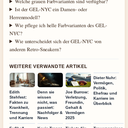
Welche grauen Farbvarianten sind verfügbar?
Ist der GEL-NYC ein Damen- oder
Herrenmodell?
Wie pflege ich helle Farbvarianten des GEL-
NYC?
Wie unterscheidet sich der GEL-NYC von
anderen Retro-Sneakern?
WEITERE VERWANDTE ARTIKEL
Dieter Nuhr:
Vermögen,
Politik,
Edith
Denn sie
Joe Burrow:
Ehefrau und
Stehfest:
wissen
Verletzung,
Karriere im
Fakten zu
nicht, was
Freundin,
Überblick
Krankheit,
passiert:
Gehalt &
Trennung
Nachfolger &
Vermögen
und Karriere
News
2025