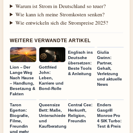
Warum ist Strom in Deutschland so teuer?
Wie kann ich meine Stromkosten senken?
Wie entwickeln sich die Strompreise 2025?
WEITERE VERWANDTE ARTIKEL
Englisch ins
Giulia
Deutsche
Gwinn:
übersetzen:
Partner,
Lion – Der
Gottfried
Beste Tools
Gehalt,
Lange Weg
John:
& Anleitung
Verletzung
Nach Hause
Leben,
und aktuelle
– Handlung,
Karriere und
News
Besetzung &
Bond-Rolle
Fakten
Taron
Queensize
Central Cee:
Enders
Egerton:
Bett: Maße,
Herkunft,
Gasgrill
Biografie,
Unterschiede
Religion,
Monroe Pro
Filme,
und
Freundin
4 SIK Turbo:
Freundin
Kaufberatung
Test & Preis
und mehr