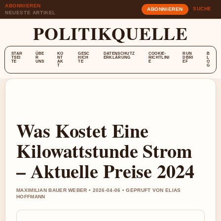
ABONNIEREN
SUCHE
ABONNIEREN
NEUESTE ARTIKEL
POLITIKQUELLE
STAR
ÜBE
KO
GESC
DATENSCHUTZ
COOKIE-
RUN
B
TSEI
R
NT
HICH
ERKLÄRUNG
RICHTLINI
DBRI
L
TE
UNS
AK
TE
E
EF
O
T
G
Was Kostet Eine
Kilowattstunde Strom
– Aktuelle Preise 2024
MAXIMILIAN BAUER WEBER • 2026-04-06 • GEPRUFT VON ELIAS
HOFFMANN