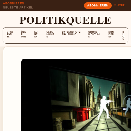
ABONNIEREN
SUCHE
ABONNIEREN
NEUESTE ARTIKEL
POLITIKQUELLE
STAR
ÜBE
KO
GESC
DATENSCHUTZ
COOKIE-
RUN
B
TSEI
R
NT
HICHT
ERKLÄRUNG
RICHTLINI
DBRI
L
TE
UNS
AKT
E
E
EF
O
G