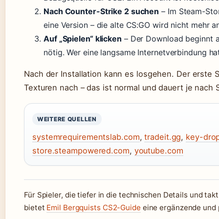
Nach Counter-Strike 2 suchen
– Im Steam-Stor
eine Version – die alte CS:GO wird nicht mehr 
Auf „Spielen“ klicken
– Der Download beginnt au
nötig. Wer eine langsame Internetverbindung hat
Nach der Installation kann es losgehen. Der erste 
Texturen nach – das ist normal und dauert je nach 
WEITERE QUELLEN
systemrequirementslab.com
,
tradeit.gg
,
key-dro
store.steampowered.com
,
youtube.com
Für Spieler, die tiefer in die technischen Details und t
bietet
Emil Bergquists CS2-Guide
eine ergänzende und 