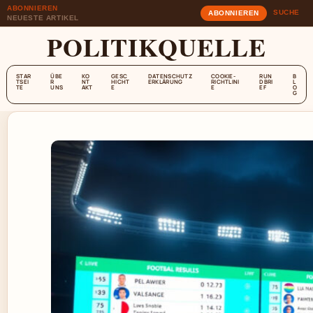
ABONNIEREN
SUCHE
ABONNIEREN
NEUESTE ARTIKEL
POLITIKQUELLE
STAR
ÜBE
KO
GESC
DATENSCHUTZ
COOKIE-
RUN
B
TSEI
R
NT
HICHT
ERKLÄRUNG
RICHTLINI
DBRI
L
TE
UNS
AKT
E
E
EF
O
G