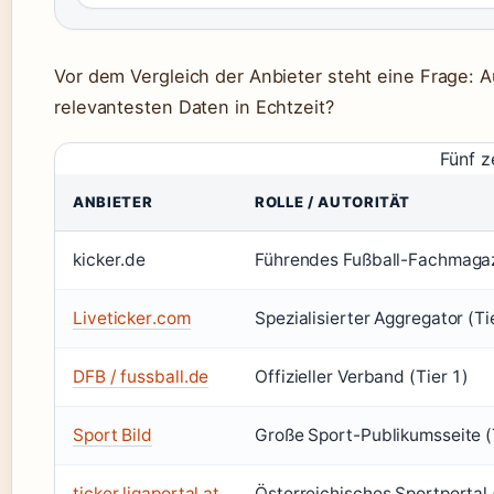
Vor dem Vergleich der Anbieter steht eine Frage: 
relevantesten Daten in Echtzeit?
Fünf z
ANBIETER
ROLLE / AUTORITÄT
kicker.de
Führendes Fußball-Fachmagazi
Liveticker.com
Spezialisierter Aggregator (Ti
DFB / fussball.de
Offizieller Verband (Tier 1)
Sport Bild
Große Sport-Publikumsseite (
ticker.ligaportal.at
Österreichisches Sportportal 