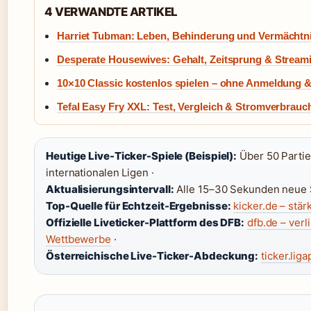
4 VERWANDTE ARTIKEL
Harriet Tubman: Leben, Behinderung und Vermächtn
Desperate Housewives: Gehalt, Zeitsprung & Stream
10×10 Classic kostenlos spielen – ohne Anmeldung
Tefal Easy Fry XXL: Test, Vergleich & Stromverbrauc
Heutige Live-Ticker-Spiele (Beispiel):
Über 50 Partien
internationalen Ligen ·
Aktualisierungsintervall:
Alle 15–30 Sekunden neue 
Top-Quelle für Echtzeit-Ergebnisse:
kicker.de – stä
Offizielle Liveticker-Plattform des DFB:
dfb.de – verl
Wettbewerbe
·
Österreichische Live-Ticker-Abdeckung:
ticker.lig