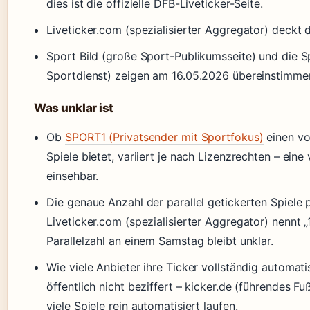
dies ist die offizielle DFB-Liveticker-Seite.
Liveticker.com (spezialisierter Aggregator) deckt
Sport Bild (große Sport-Publikumsseite) und die Sp
Sportdienst) zeigen am 16.05.2026 übereinstimmen
Was unklar ist
Ob
SPORT1 (Privatsender mit Sportfokus)
einen vol
Spiele bietet, variiert je nach Lizenzrechten – eine v
einsehbar.
Die genaue Anzahl der parallel getickerten Spiele 
Liveticker.com (spezialisierter Aggregator) nennt „
Parallelzahl an einem Samstag bleibt unklar.
Wie viele Anbieter ihre Ticker vollständig automatis
öffentlich nicht beziffert – kicker.de (führendes F
viele Spiele rein automatisiert laufen.