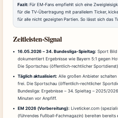
Fazit:
Für EM-Fans empfiehlt sich eine Zweigleisigk
für die TV-Übertragung mit parallelem Ticker, kic
für alle nicht gezeigten Partien. So lässt sich das T
Zeitleisten-Signal
16.05.2026 – 34. Bundesliga-Spieltag:
Sport Bild
dokumentiert Ergebnisse wie Bayern 5:1 gegen Hof
Die Sportschau (öffentlich-rechtlicher Sportdiens
Täglich aktualisiert:
Alle großen Anbieter schalten 
frei. Die Sportschau (öffentlich-rechtlicher Sportdi
Bundesliga: Ergebnisse – 34. Spieltag – 2025/2026″
Minuten vor Anpfiff.
EM 2026 (Vorbereitung):
Liveticker.com (speziali
(führendes Fußball-Fachmagazin) bereiten bereits e