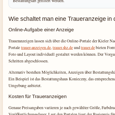
Bestattungsart gefiltert werden.
Wie schaltet man eine Traueranzeige in 
Online-Aufgabe einer Anzeige
Traueranzeigen lassen sich über die Online-Portale der Kieler N
Portale
trauer-anzeigen.de
,
trauer.shz.de
und
trauer.de
bieten Form
Foto und Layout individuell gestaltet werden können. Der Vorga
Schritten abgeschlossen.
Alternativ bestehen Möglichkeiten, Anzeigen über Bestattungshä
Ein Beispiel ist das Bestattungshaus Konieczny, das entsprechen
Umgebung anbietet.
Kosten für Traueranzeigen
Genaue Preisangaben variieren je nach gewählter Größe, Farbdru
Veröffentlichungsdauer. Laut den Portalen liegt der Basispreis fü