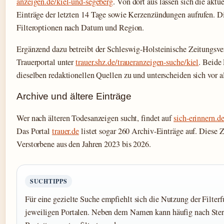
anzeigen.de/kiel-und-segeberg
. Von dort aus lassen sich die aktu
Einträge der letzten 14 Tage sowie Kerzenzündungen aufrufen. Di
Filteroptionen nach Datum und Region.
Ergänzend dazu betreibt der Schleswig-Holsteinische Zeitungsver
Trauerportal unter
trauer.shz.de/traueranzeigen-suche/kiel
. Beide 
dieselben redaktionellen Quellen zu und unterscheiden sich vor a
Archive und ältere Einträge
Wer nach älteren Todesanzeigen sucht, findet auf
sich-erinnern.d
Das Portal
trauer.de
listet sogar 260 Archiv-Einträge auf. Diese 
Verstorbene aus den Jahren 2023 bis 2026.
SUCHTIPPS
Für eine gezielte Suche empfiehlt sich die Nutzung der Filter
jeweiligen Portalen. Neben dem Namen kann häufig nach Ste