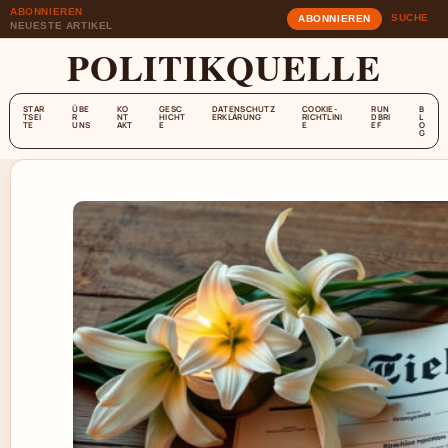
ABONNIEREN
SUCHE
ABONNIEREN
NEUESTE ARTIKEL
POLITIKQUELLE
STAR
ÜBE
KO
GESC
DATENSCHUTZ
COOKIE-
RUN
B
TSEI
R
NT
HICHT
ERKLÄRUNG
RICHTLINI
DBRI
L
TE
UNS
AKT
E
E
EF
O
G