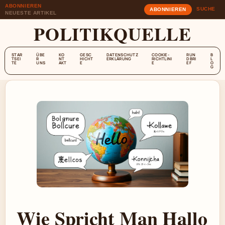
ABONNIEREN
SUCHE
ABONNIEREN
NEUESTE ARTIKEL
POLITIKQUELLE
STAR
ÜBE
KO
GESC
DATENSCHUTZ
COOKIE-
RUN
B
TSEI
R
NT
HICHT
ERKLÄRUNG
RICHTLINI
DBRI
L
TE
UNS
AKT
E
E
EF
O
G
Wie Spricht Man Hallo