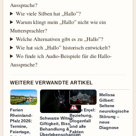
Aussprache?
Wie viele Silben hat „Hallo”?
Warum klingt mein „Hallo” nicht wie ein
Muttersprachler?
Welche Alternativen gibt es zu „Hallo”?
Wie hat sich „Hallo” historisch entwickelt?
Wo finde ich Audio-Beispiele für die Hallo-
Aussprache?
WEITERE VERWANDTE ARTIKEL
Melissa
Gilbert:
Seltene
Ferien
Hande Erçel:
neurologische
Rheinland-
Beziehung,
Störung –
Schwarze Witwe:
Pfalz 2026:
Drogenfall
neue
Giftigkeit, Biss,
Termine,
und alle
Diagnose
Behandlung &
Feiertage,
Fakten
Überlebenschancen