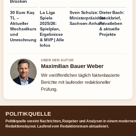
Brücken
30 Euro Kaç
La Liga
Sven Schulze:
Dieter Bach:
TL –
Spiele
Ministerpräsident
Steckbrief,
Aktueller
2025/26:
Sachsen-Anhalts
Privatleben
Wechselkurs
Spielplan,
& aktuelle
und
Ergebnisse
Projekte
Umrechnung
& MVP | Alle
Infos
UBER DEN AUTOR
Maximilian Bauer Weber
Wir veröffentlichen täglich faktenbasierte
Berichte mit laufender redaktioneller
Prüfung.
POLITIKQUELLE
Politikquelle vereint Nachrichten, Ratgeber und Analysen in einem modernen
Redaktionslayout. Laufend vom Redaktionsteam aktualisiert.