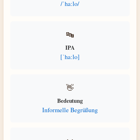
/ˈhaːlo/
🔤
IPA
[ˈhaːlo]
👋
Bedeutung
Informelle Begrüßung