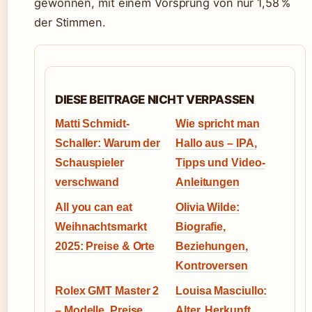
gewonnen, mit einem Vorsprung von nur 1,58 %
der Stimmen.
DIESE BEITRAGE NICHT VERPASSEN
Matti Schmidt-
Wie spricht man
Schaller: Warum der
Hallo aus – IPA,
Schauspieler
Tipps und Video-
verschwand
Anleitungen
All you can eat
Olivia Wilde:
Weihnachtsmarkt
Biografie,
2025: Preise & Orte
Beziehungen,
Kontroversen
Rolex GMT Master 2
Louisa Masciullo:
– Modelle, Preise,
Alter, Herkunft,