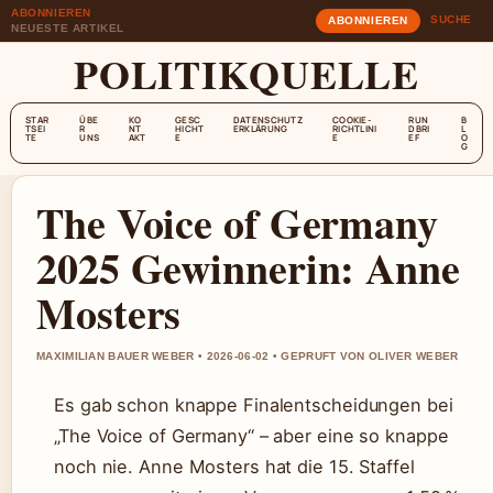
ABONNIEREN
SUCHE
ABONNIEREN
NEUESTE ARTIKEL
POLITIKQUELLE
STAR
ÜBE
KO
GESC
DATENSCHUTZ
COOKIE-
RUN
B
TSEI
R
NT
HICHT
ERKLÄRUNG
RICHTLINI
DBRI
L
TE
UNS
AKT
E
E
EF
O
G
The Voice of Germany
2025 Gewinnerin: Anne
Mosters
MAXIMILIAN BAUER WEBER • 2026-06-02 • GEPRUFT VON OLIVER WEBER
Es gab schon knappe Finalentscheidungen bei
„The Voice of Germany“ – aber eine so knappe
noch nie. Anne Mosters hat die 15. Staffel