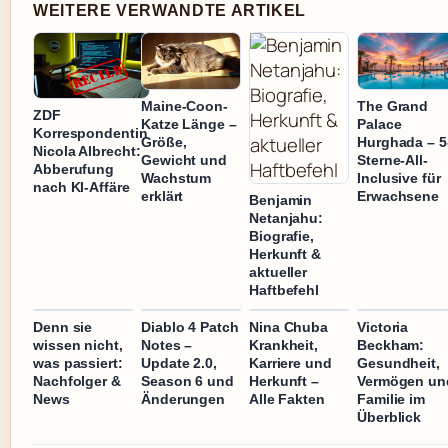
WEITERE VERWANDTE ARTIKEL
Maine-Coon-
The Grand
ZDF
Katze Länge –
Palace
Korrespondentin
Größe,
Hurghada – 5
Nicola Albrecht:
Gewicht und
Sterne-All-
Abberufung
Wachstum
Inclusive für
nach KI-Affäre
erklärt
Erwachsene
Benjamin
Netanjahu:
Biografie,
Herkunft &
aktueller
Haftbefehl
Denn sie
Diablo 4 Patch
Nina Chuba
Victoria
wissen nicht,
Notes –
Krankheit,
Beckham:
was passiert:
Update 2.0,
Karriere und
Gesundheit,
Nachfolger &
Season 6 und
Herkunft –
Vermögen un
News
Änderungen
Alle Fakten
Familie im
Überblick