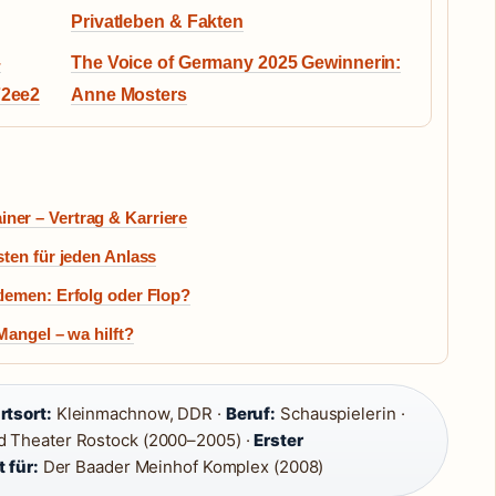
Privatleben & Fakten
–
The Voice of Germany 2025 Gewinnerin:
72ee2
Anne Mosters
er – Vertrag & Karriere
ten für jeden Anlass
lemen: Erfolg oder Flop?
Mangel – wa hilft?
tsort:
Kleinmachnow, DDR ·
Beruf:
Schauspielerin ·
d Theater Rostock (2000–2005) ·
Erster
 für:
Der Baader Meinhof Komplex (2008)