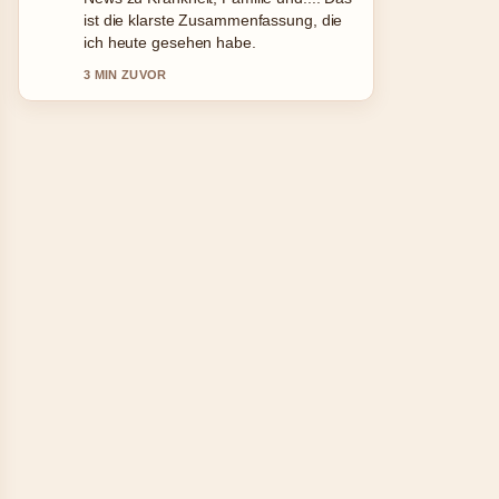
genau – schaetze den ausgewogenen
Ton hier.
5 MIN ZUVOR