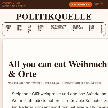
ABONNIEREN
SUCHE
ABONNIEREN
NEUESTE ARTIKEL
POLITIKQUELLE
STAR
ÜBE
KO
GESC
DATENSCHUTZ
COOKIE-
RUN
B
TSEI
R
NT
HICH
ERKLÄRUNG
RICHTLINI
DBRI
L
TE
UNS
AK
TE
E
EF
O
T
G
All you can eat Weihnach
& Orte
MAXIMILIAN BAUER WEBER • 2026-04-24 • GEPRUFT VON MIA SCHNEIDER
Steigende Glühweinpreise und endlose Stände, an 
Weihnachtsmärkte haben sich für viele Besucher zu
Ein Berliner Konzept wirbt nun mit einem All-you-