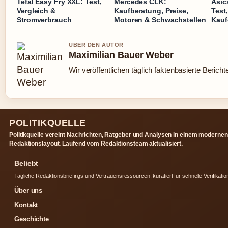
Tefal Easy Fry XXL: Test,
Mercedes CLK:
Asic
Vergleich &
Kaufberatung, Preise,
Test
Stromverbrauch
Motoren & Schwachstellen
Kauf
UBER DEN AUTOR
Maximilian Bauer Weber
Wir veröffentlichen täglich faktenbasierte Bericht
POLITIKQUELLE
Politikquelle vereint Nachrichten, Ratgeber und Analysen in einem modernen
Redaktionslayout. Laufend vom Redaktionsteam aktualisiert.
Beliebt
Tagliche Redaktionsbriefings und Vertrauensressourcen, kuratiert fur schnelle Verifikatio
Über uns
Kontakt
Geschichte