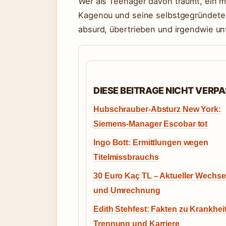
Wer als Teenager davon träumt, ein m
Kagenou und seine selbstgegründete 
absurd, übertrieben und irgendwie un
DIESE BEITRAGE NICHT VERP
Hubschrauber-Absturz New York:
Siemens-Manager Escobar tot
Ingo Bott: Ermittlungen wegen
Titelmissbrauchs
30 Euro Kaç TL – Aktueller Wechse
und Umrechnung
Edith Stehfest: Fakten zu Krankheit
Trennung und Karriere