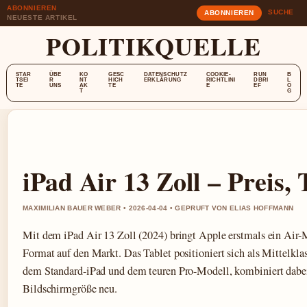
ABONNIEREN
SUCHE
ABONNIEREN
NEUESTE ARTIKEL
POLITIKQUELLE
STAR
ÜBE
KO
GESC
DATENSCHUTZ
COOKIE-
RUN
B
TSEI
R
NT
HICH
ERKLÄRUNG
RICHTLINI
DBRI
L
TE
UNS
AK
TE
E
EF
O
T
G
iPad Air 13 Zoll – Preis,
MAXIMILIAN BAUER WEBER • 2026-04-04 • GEPRUFT VON ELIAS HOFFMANN
Mit dem iPad Air 13 Zoll (2024) bringt Apple erstmals ein Air-
Format auf den Markt. Das Tablet positioniert sich als Mittelkla
dem Standard-iPad und dem teuren Pro-Modell, kombiniert dabe
Bildschirmgröße neu.