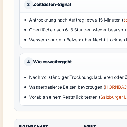
Zeitleisten-Signal
3
Antrocknung nach Auftrag: etwa 15 Minuten (
t
Oberfläche nach 6–8 Stunden wieder beanspru
Wässern vor dem Beizen: über Nacht trocknen l
Wie es weitergeht
4
Nach vollständiger Trocknung: lackieren oder ö
Wasserbasierte Beizen bevorzugen (
HORNBACH
Vorab an einem Reststück testen (
Salzburger 
EIGENSCHAFT
WERT