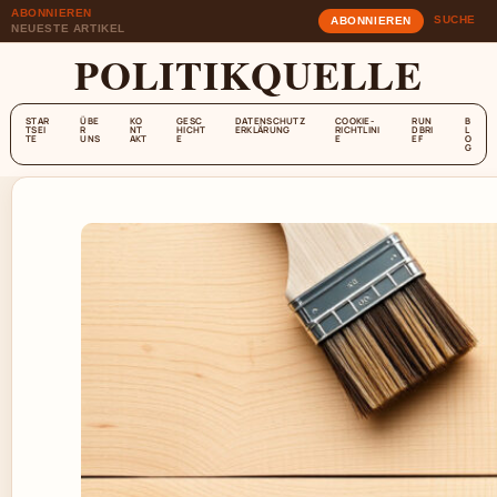
ABONNIEREN
SUCHE
ABONNIEREN
NEUESTE ARTIKEL
POLITIKQUELLE
STAR
ÜBE
KO
GESC
DATENSCHUTZ
COOKIE-
RUN
B
TSEI
R
NT
HICHT
ERKLÄRUNG
RICHTLINI
DBRI
L
TE
UNS
AKT
E
E
EF
O
G