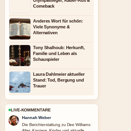
Olympiasieger, Kader-Aus &
Comeback
Anderes Wort für schön:
Viele Synonyme &
Alternativen
Tony Shalhoub: Herkunft,
Familie und Leben als
Schauspieler
Laura Dahlmeier aktueller
Stand: Tod, Bergung und
Trauer
LIVE-KOMMENTARE
Tim Vogel
Gute Verifikationsarbeit zu Peter
Wright: News zu Krankheit, Familie