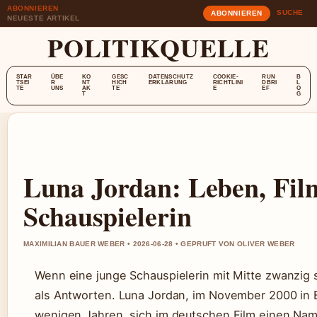
ABONNIEREN
SUCHE
ABONNIEREN
NEUESTE ARTIKEL
POLITIKQUELLE
STAR
ÜBE
KO
GESC
DATENSCHUTZ
COOKIE-
RUN
B
TSEI
R
NT
HICH
ERKLÄRUNG
RICHTLINI
DBRI
L
TE
UNS
AK
TE
E
EF
O
T
G
Luna Jordan: Leben, Fil
Schauspielerin
MAXIMILIAN BAUER WEBER • 2026-06-28 • GEPRUFT VON OLIVER WEBER
Wenn eine junge Schauspielerin mit Mitte zwanzig s
als Antworten. Luna Jordan, im November 2000 in B
wenigen Jahren, sich im deutschen Film einen Nam