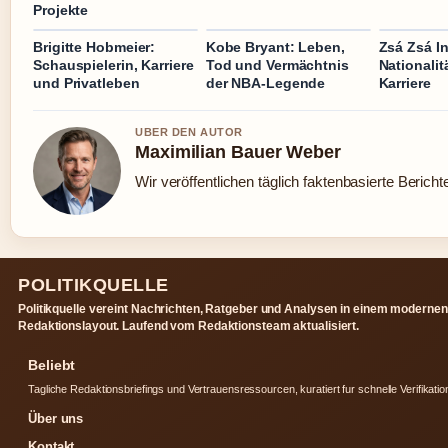
Projekte
Brigitte Hobmeier:
Kobe Bryant: Leben,
Zsá Zsá In
Schauspielerin, Karriere
Tod und Vermächtnis
Nationalitä
und Privatleben
der NBA-Legende
Karriere
UBER DEN AUTOR
Maximilian Bauer Weber
Wir veröffentlichen täglich faktenbasierte Bericht
POLITIKQUELLE
Politikquelle vereint Nachrichten, Ratgeber und Analysen in einem modernen
Redaktionslayout. Laufend vom Redaktionsteam aktualisiert.
Beliebt
Tagliche Redaktionsbriefings und Vertrauensressourcen, kuratiert fur schnelle Verifikatio
Über uns
Kontakt