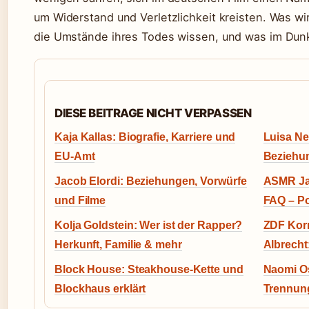
um Widerstand und Verletzlichkeit kreisten. Was wir
die Umstände ihres Todes wissen, und was im Dunk
DIESE BEITRAGE NICHT VERPASSEN
Kaja Kallas: Biografie, Karriere und
Luisa Ne
EU-Amt
Beziehu
Jacob Elordi: Beziehungen, Vorwürfe
ASMR Jan
und Filme
FAQ – Po
Kolja Goldstein: Wer ist der Rapper?
ZDF Korr
Herkunft, Familie & mehr
Albrecht
Block House: Steakhouse-Kette und
Naomi Os
Blockhaus erklärt
Trennung