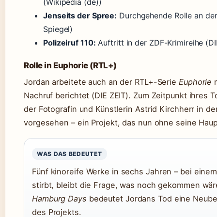
(Wikipedia (de))
Jenseits der Spree:
Durchgehende Rolle an der
Spiegel)
Polizeiruf 110:
Auftritt in der ZDF-Krimireihe (D
Rolle in Euphorie (RTL+)
Jordan arbeitete auch an der RTL+-Serie
Euphorie
m
Nachruf berichtet (DIE ZEIT). Zum Zeitpunkt ihres T
der Fotografin und Künstlerin Astrid Kirchherr in d
vorgesehen – ein Projekt, das nun ohne seine Hau
WAS DAS BEDEUTET
Fünf kinoreife Werke in sechs Jahren – bei einem
stirbt, bleibt die Frage, was noch gekommen wäre
Hamburg Days
bedeutet Jordans Tod eine Neube
des Projekts.